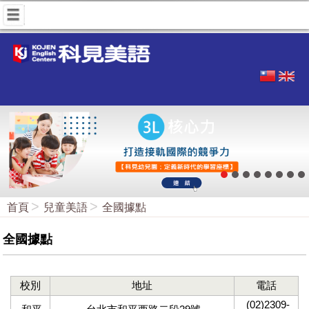
首頁
兒童美語
全國據點
全國據點
校別
地址
電話
(02)2309-