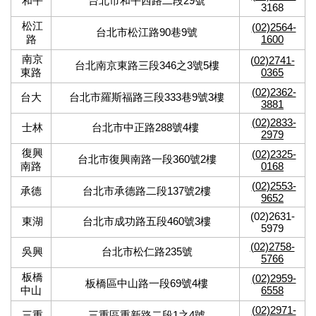
和平
台北市和平西路二段29號
3168
松江
(02)2564-
台北市松江路90巷9號
路
1600
南京
(
02)2741-
台北南京東路三段346之3號5樓
東路
0365
(02)2362-
台大
台北市羅斯福路三段333巷9號3樓
3881
(02)2833-
士林
台北市中正路288號4樓
2979
復興
(02)2325-
台北市復興南路一段360號2樓
南路
0168
(02)2553-
承德
台北市承德路二段137號2樓
9652
(02)2631-
東湖
台北市成功路五段460號3樓
5979
(02)2758-
吳興
台北市松仁路235號
5766
板橋
(02)2959-
板橋區中山路一段69號4樓
中山
6558
(02)2971-
三重
三重區重新路二段1之4號