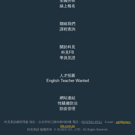
全國分班
線上報名
(二)
聯絡我們
課程查詢
(三)
關於科見
科見FB
學員見證
(四)
人才招募
English Teacher Wanted
(五)
網站連結
性騷擾防治
防疫管理
科見美語總管理處 地址：台北市松江路90巷9號6樓 電話：
(02)2581-8511
E-mail：
ad@kojen-
els.com.tw
科見美語 版權所有 © KOJEN
CO.,
LTD.
All Rights Reserved.