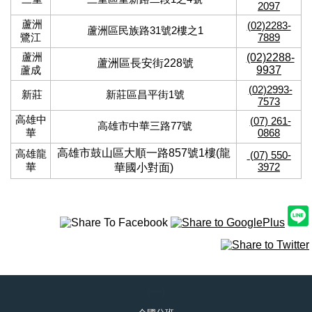
2097
蘆洲
(02)2283-
蘆洲區民族路31號2樓之1
鷺江
7889
蘆洲
(02)2288-
蘆洲區長安街228號
蘆成
9937
(02)2993-
新莊
新莊區昌平街1號
7573
高雄中
(07) 261-
高雄市中華三路77號
華
0868
高雄市鼓山區大順一路
857
號
1
樓
(
龍
高雄龍
(07) 550-
華
3972
華國小對面)
(一)